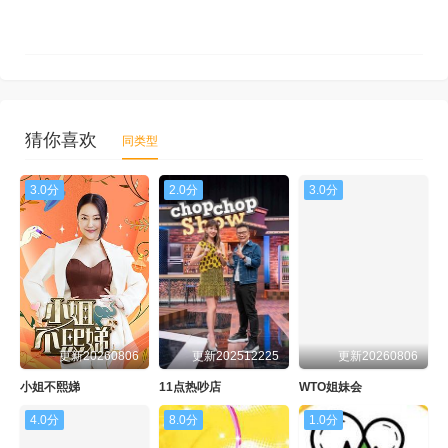
猜你喜欢
同类型
3.0分
2.0分
3.0分
更新20260806
更新202512225
更新20260806
小姐不熙娣
11点热吵店
WTO姐妹会
4.0分
8.0分
1.0分