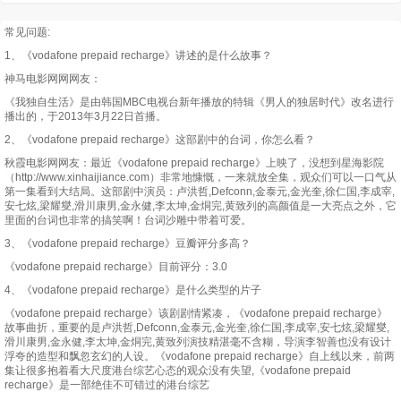
常见问题:
1、《vodafone prepaid recharge》讲述的是什么故事？
神马电影网网网友：
《我独自生活》是由韩国MBC电视台新年播放的特辑《男人的独居时代》改名进行
播出的，于2013年3月22日首播。
2、《vodafone prepaid recharge》这部剧中的台词，你怎么看？
秋霞电影网网友：最近《vodafone prepaid recharge》上映了，没想到星海影院
（http://www.xinhaijiance.com）非常地慷慨，一来就放全集，观众们可以一口气从
第一集看到大结局。这部剧中演员：卢洪哲,Defconn,金泰元,金光奎,徐仁国,李成宰,
安七炫,梁耀燮,滑川康男,金永健,李太坤,金烔完,黄致列的高颜值是一大亮点之外，它
里面的台词也非常的搞笑啊！台词沙雕中带着可爱。
3、《vodafone prepaid recharge》豆瓣评分多高？
《vodafone prepaid recharge》目前评分：3.0
4、《vodafone prepaid recharge》是什么类型的片子
《vodafone prepaid recharge》该剧剧情紧凑，《vodafone prepaid recharge》
故事曲折，重要的是卢洪哲,Defconn,金泰元,金光奎,徐仁国,李成宰,安七炫,梁耀燮,
滑川康男,金永健,李太坤,金烔完,黄致列演技精湛毫不含糊，导演李智善也没有设计
浮夸的造型和飘忽玄幻的人设。《vodafone prepaid recharge》自上线以来，前两
集让很多抱着看大尺度港台综艺心态的观众没有失望,《vodafone prepaid
recharge》是一部绝佳不可错过的港台综艺