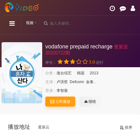
视频
vodafone prepaid recharge
更新至
20220722期
3.0
评分：
还行
分类：
港台综艺
韩国
2013
主演：
卢洪哲
Defconn
金泰..
导演：
李智善
立即播放
报错
播放地址
星辰云
排序