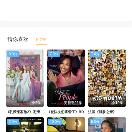
猜你喜欢
同类型
9.0分
7.0分
7.0分
全5集
更新至08集
全10集
《乳胶漆家族2》高清
《被队友们疼爱了》BD
法国《肌肤之亲》
2.0分
10.0分
6.0分