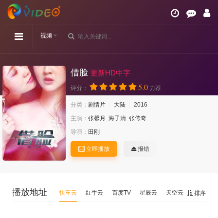
视频
借脸
更新HD中字
5.0
评分：
力荐
分类：
剧情片
大陆
2016
主演：
张馨月
海子清
张传奇
导演：
田刚
立即播放
报错
播放地址
快车云
红牛云
百度TV
星辰云
天空云
排序