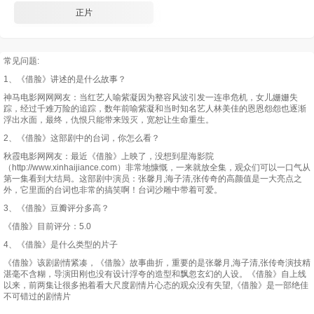
正片
常见问题:
1、《借脸》讲述的是什么故事？
神马电影网网网友：当红艺人喻紫凝因为整容风波引发一连串危机，女儿姗姗失
踪，经过千难万险的追踪，数年前喻紫凝和当时知名艺人林美佳的恩恩怨怨也逐渐
浮出水面，最终，仇恨只能带来毁灭，宽恕让生命重生。
2、《借脸》这部剧中的台词，你怎么看？
秋霞电影网网友：最近《借脸》上映了，没想到星海影院
（http://www.xinhaijiance.com）非常地慷慨，一来就放全集，观众们可以一口气从
第一集看到大结局。这部剧中演员：张馨月,海子清,张传奇的高颜值是一大亮点之
外，它里面的台词也非常的搞笑啊！台词沙雕中带着可爱。
3、《借脸》豆瓣评分多高？
《借脸》目前评分：5.0
4、《借脸》是什么类型的片子
《借脸》该剧剧情紧凑，《借脸》故事曲折，重要的是张馨月,海子清,张传奇演技精
湛毫不含糊，导演田刚也没有设计浮夸的造型和飘忽玄幻的人设。《借脸》自上线
以来，前两集让很多抱着看大尺度剧情片心态的观众没有失望,《借脸》是一部绝佳
不可错过的剧情片