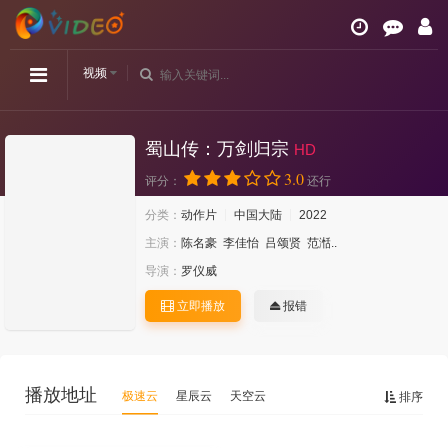
视频
蜀山传：万剑归宗
HD
3.0
评分：
还行
分类：
动作片
中国大陆
2022
主演：
陈名豪
李佳怡
吕颂贤
范湉..
导演：
罗仪威
立即播放
报错
播放地址
极速云
星辰云
天空云
排序