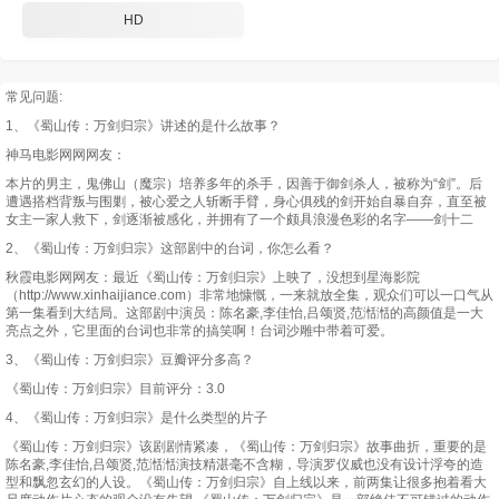
HD
常见问题:
1、《蜀山传：万剑归宗》讲述的是什么故事？
神马电影网网网友：
本片的男主，鬼佛山（魔宗）培养多年的杀手，因善于御剑杀人，被称为“剑”。后
遭遇搭档背叛与围剿，被心爱之人斩断手臂，身心俱残的剑开始自暴自弃，直至被
女主一家人救下，剑逐渐被感化，并拥有了一个颇具浪漫色彩的名字——剑十二
2、《蜀山传：万剑归宗》这部剧中的台词，你怎么看？
秋霞电影网网友：最近《蜀山传：万剑归宗》上映了，没想到星海影院
（http://www.xinhaijiance.com）非常地慷慨，一来就放全集，观众们可以一口气从
第一集看到大结局。这部剧中演员：陈名豪,李佳怡,吕颂贤,范湉湉的高颜值是一大
亮点之外，它里面的台词也非常的搞笑啊！台词沙雕中带着可爱。
3、《蜀山传：万剑归宗》豆瓣评分多高？
《蜀山传：万剑归宗》目前评分：3.0
4、《蜀山传：万剑归宗》是什么类型的片子
《蜀山传：万剑归宗》该剧剧情紧凑，《蜀山传：万剑归宗》故事曲折，重要的是
陈名豪,李佳怡,吕颂贤,范湉湉演技精湛毫不含糊，导演罗仪威也没有设计浮夸的造
型和飘忽玄幻的人设。《蜀山传：万剑归宗》自上线以来，前两集让很多抱着看大