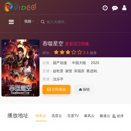
视频
吞噬星空
更新至235集
3.1
评分：
推荐
分类：
国产动漫
中国大陆
2020
主演：
赵乾景
谢莹
宋国庆
黄进则..
导演：
沈乐平
立即播放
报错
播放地址
快车云
迅雷云
百度TV
暴风云
极速云
星辰云
排序