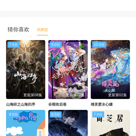
猜你喜欢
同类型
7.0分
9.0分
10.0分
更新第08集
更新第02集
更新第02集
山海经之山海归序
谷雨街后巷
缔灵爱水心缠
8.0分
8.0分
7.0分