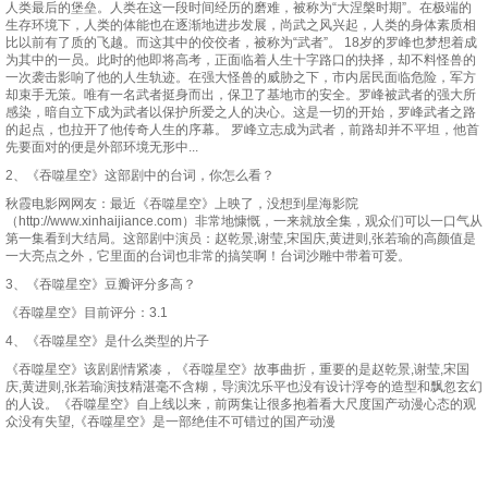
人类最后的堡垒。人类在这一段时间经历的磨难，被称为“大涅槃时期”。在极端的
生存环境下，人类的体能也在逐渐地进步发展，尚武之风兴起，人类的身体素质相
45
46
47
48
比以前有了质的飞越。而这其中的佼佼者，被称为“武者”。 18岁的罗峰也梦想着成
为其中的一员。此时的他即将高考，正面临着人生十字路口的抉择，却不料怪兽的
一次袭击影响了他的人生轨迹。在强大怪兽的威胁之下，市内居民面临危险，军方
49
50
51
52
却束手无策。唯有一名武者挺身而出，保卫了基地市的安全。罗峰被武者的强大所
感染，暗自立下成为武者以保护所爱之人的决心。这是一切的开始，罗峰武者之路
53
54
的起点，也拉开了他传奇人生的序幕。 罗峰立志成为武者，前路却并不平坦，他首
先要面对的便是外部环境无形中...
2、《吞噬星空》这部剧中的台词，你怎么看？
秋霞电影网网友：最近《吞噬星空》上映了，没想到星海影院
（http://www.xinhaijiance.com）非常地慷慨，一来就放全集，观众们可以一口气从
第一集看到大结局。这部剧中演员：赵乾景,谢莹,宋国庆,黄进则,张若瑜的高颜值是
一大亮点之外，它里面的台词也非常的搞笑啊！台词沙雕中带着可爱。
3、《吞噬星空》豆瓣评分多高？
《吞噬星空》目前评分：3.1
4、《吞噬星空》是什么类型的片子
《吞噬星空》该剧剧情紧凑，《吞噬星空》故事曲折，重要的是赵乾景,谢莹,宋国
庆,黄进则,张若瑜演技精湛毫不含糊，导演沈乐平也没有设计浮夸的造型和飘忽玄幻
的人设。《吞噬星空》自上线以来，前两集让很多抱着看大尺度国产动漫心态的观
众没有失望,《吞噬星空》是一部绝佳不可错过的国产动漫