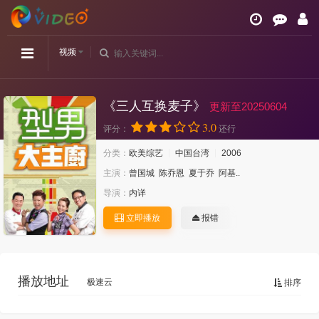
视频
《三人互换麦子》
更新至20250604
3.0
评分：
还行
分类：
欧美综艺
中国台湾
2006
主演：
曾国城
陈乔恩
夏于乔
阿基..
导演：
内详
立即播放
报错
播放地址
极速云
排序