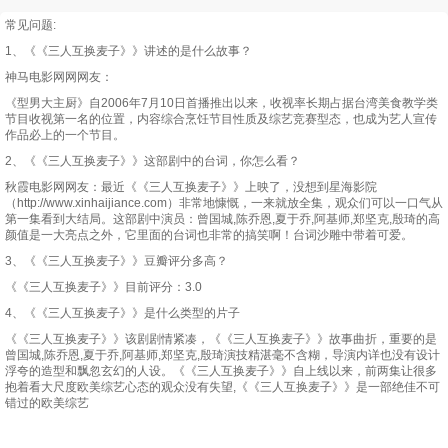
常见问题:
1、《《三人互换麦子》》讲述的是什么故事？
神马电影网网网友：
《型男大主厨》自2006年7月10日首播推出以来，收视率长期占据台湾美食教学类
节目收视第一名的位置，内容综合烹饪节目性质及综艺竞赛型态，也成为艺人宣传
作品必上的一个节目。
2、《《三人互换麦子》》这部剧中的台词，你怎么看？
秋霞电影网网友：最近《《三人互换麦子》》上映了，没想到星海影院
（http://www.xinhaijiance.com）非常地慷慨，一来就放全集，观众们可以一口气从
第一集看到大结局。这部剧中演员：曾国城,陈乔恩,夏于乔,阿基师,郑坚克,殷琦的高
颜值是一大亮点之外，它里面的台词也非常的搞笑啊！台词沙雕中带着可爱。
3、《《三人互换麦子》》豆瓣评分多高？
《《三人互换麦子》》目前评分：3.0
4、《《三人互换麦子》》是什么类型的片子
《《三人互换麦子》》该剧剧情紧凑，《《三人互换麦子》》故事曲折，重要的是
曾国城,陈乔恩,夏于乔,阿基师,郑坚克,殷琦演技精湛毫不含糊，导演内详也没有设计
浮夸的造型和飘忽玄幻的人设。《《三人互换麦子》》自上线以来，前两集让很多
抱着看大尺度欧美综艺心态的观众没有失望,《《三人互换麦子》》是一部绝佳不可
错过的欧美综艺