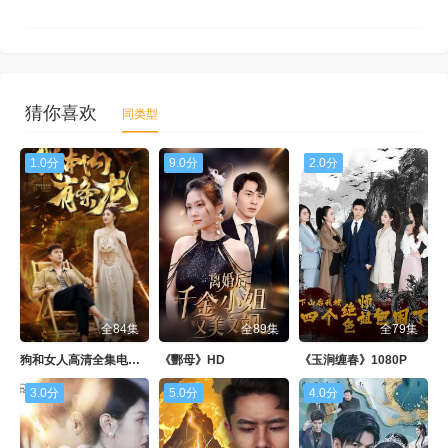
猜你喜欢
同类型
1.0分
9.0分
2.0分
全84集
全89集
全79集
狗和女人高清全集电视剧免费观看
《酆母》HD
《玉涧缠春》1080P
3.0分
5.0分
4.0分