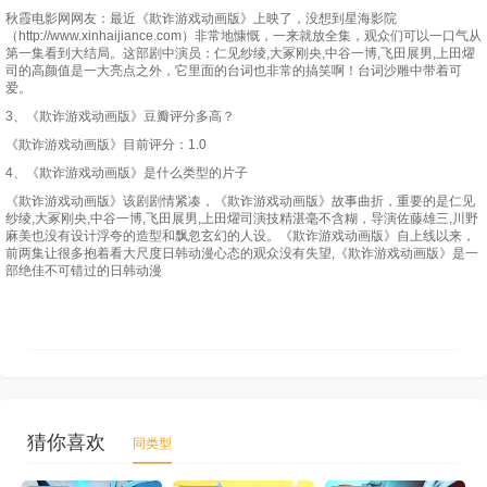
秋霞电影网网友：最近《欺诈游戏动画版》上映了，没想到星海影院
（http://www.xinhaijiance.com）非常地慷慨，一来就放全集，观众们可以一口气从
第一集看到大结局。这部剧中演员：仁见纱绫,大冢刚央,中谷一博,飞田展男,上田燿
司的高颜值是一大亮点之外，它里面的台词也非常的搞笑啊！台词沙雕中带着可
爱。
3、《欺诈游戏动画版》豆瓣评分多高？
《欺诈游戏动画版》目前评分：1.0
4、《欺诈游戏动画版》是什么类型的片子
《欺诈游戏动画版》该剧剧情紧凑，《欺诈游戏动画版》故事曲折，重要的是仁见
纱绫,大冢刚央,中谷一博,飞田展男,上田燿司演技精湛毫不含糊，导演佐藤雄三,川野
麻美也没有设计浮夸的造型和飘忽玄幻的人设。《欺诈游戏动画版》自上线以来，
前两集让很多抱着看大尺度日韩动漫心态的观众没有失望,《欺诈游戏动画版》是一
部绝佳不可错过的日韩动漫
猜你喜欢
同类型