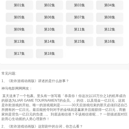
第01集
第02集
第03集
第04集
第05集
第06集
第07集
第08集
第09集
第10集
第11集
第12集
第13集
第14集
第15集
第16集
第17集
第18集
常见问题:
1、《欺诈游戏动画版》讲述的是什么故事？
神马电影网网网友：
某天送来了一个包裹。里头有一张写着「恭喜你！你这次以10万分之1的机率成功
的获选为LIAR GAME TOURNAMENT的会员。」的信，以及现金一亿日元，这就
是诈欺游戏的开始。唯一的游戏规则是----------30天后游戏结束的那天必须归还自己
所拥有的一亿日元。最后能抢夺到对手的金钱就是赢家并且能获得一亿日元，而败
家则是背负一亿日元的负债…。 到底该相信谁？不该相信谁呢…？ 一部描述面对巨
款而心生动摇的人类心理新作！
2、《欺诈游戏动画版》这部剧中的台词，你怎么看？