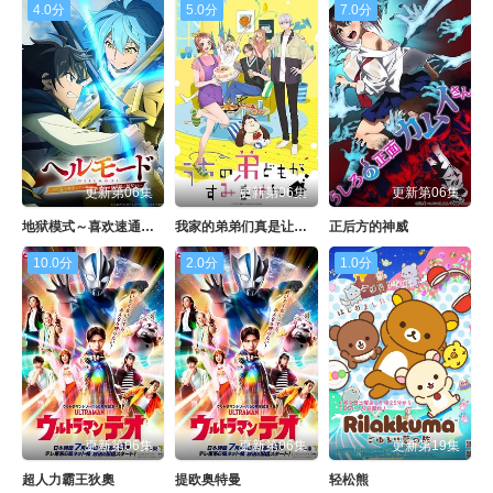
4.0分
5.0分
7.0分
更新第06集
更新第06集
更新第06集
地狱模式～喜欢速通游戏的玩家在废设定异世界无双～第二季
我家的弟弟们真是让您费心了
正后方的神威
10.0分
2.0分
1.0分
更新第06集
更新第06集
更新第19集
超人力霸王狄奧
提欧奥特曼
轻松熊