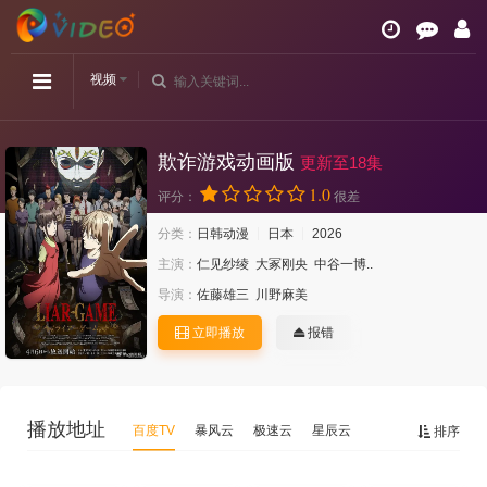
视频
欺诈游戏动画版
更新至18集
1.0
评分：
很差
分类：
日韩动漫
日本
2026
主演：
仁见纱绫
大冢刚央
中谷一博..
导演：
佐藤雄三
川野麻美
立即播放
报错
播放地址
百度TV
暴风云
极速云
星辰云
排序