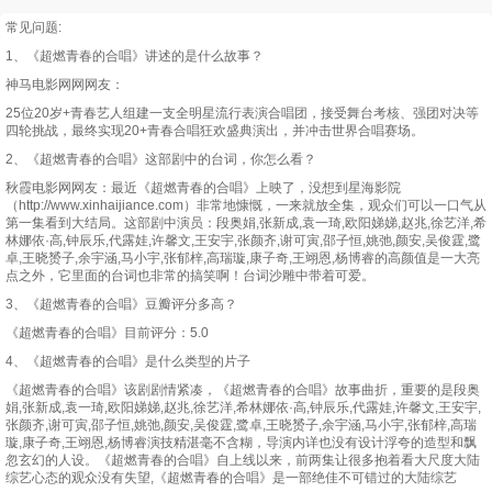
常见问题:
1、《超燃青春的合唱》讲述的是什么故事？
神马电影网网网友：
25位20岁+青春艺人组建一支全明星流行表演合唱团，接受舞台考核、强团对决等
四轮挑战，最终实现20+青春合唱狂欢盛典演出，并冲击世界合唱赛场。
2、《超燃青春的合唱》这部剧中的台词，你怎么看？
秋霞电影网网友：最近《超燃青春的合唱》上映了，没想到星海影院
（http://www.xinhaijiance.com）非常地慷慨，一来就放全集，观众们可以一口气从
第一集看到大结局。这部剧中演员：段奥娟,张新成,袁一琦,欧阳娣娣,赵兆,徐艺洋,希
林娜依·高,钟辰乐,代露娃,许馨文,王安宇,张颜齐,谢可寅,邵子恒,姚弛,颜安,吴俊霆,鹭
卓,王晓赟子,余宇涵,马小宇,张郁梓,高瑞璇,康子奇,王翊恩,杨博睿的高颜值是一大亮
点之外，它里面的台词也非常的搞笑啊！台词沙雕中带着可爱。
3、《超燃青春的合唱》豆瓣评分多高？
《超燃青春的合唱》目前评分：5.0
4、《超燃青春的合唱》是什么类型的片子
《超燃青春的合唱》该剧剧情紧凑，《超燃青春的合唱》故事曲折，重要的是段奥
娟,张新成,袁一琦,欧阳娣娣,赵兆,徐艺洋,希林娜依·高,钟辰乐,代露娃,许馨文,王安宇,
张颜齐,谢可寅,邵子恒,姚弛,颜安,吴俊霆,鹭卓,王晓赟子,余宇涵,马小宇,张郁梓,高瑞
璇,康子奇,王翊恩,杨博睿演技精湛毫不含糊，导演内详也没有设计浮夸的造型和飘
忽玄幻的人设。《超燃青春的合唱》自上线以来，前两集让很多抱着看大尺度大陆
综艺心态的观众没有失望,《超燃青春的合唱》是一部绝佳不可错过的大陆综艺