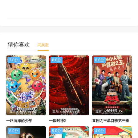
猜你喜欢
同类型
7.0分
6.0分
8.0分
更新20260809沙滩号第1期
更新20260809家常菜第2期
更新320260705第1期加更
一路向海的少年
一饭封神2
喜剧之王单口季第三季
8.0分
9.0分
4.0分