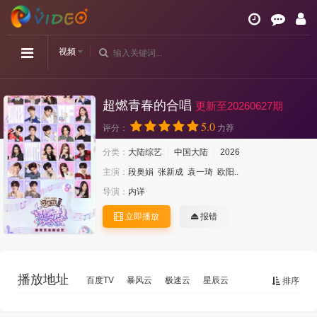
视频
超燃青春的合唱
更新至20260627期
5.0
评分：
力荐
分类：
大陆综艺
中国大陆
2026
主演：
段奥娟
张新成
袁一琦
欧阳..
导演：
内详
立即播放
报错
播放地址
百度TV
暴风云
极速云
星辰云
排序