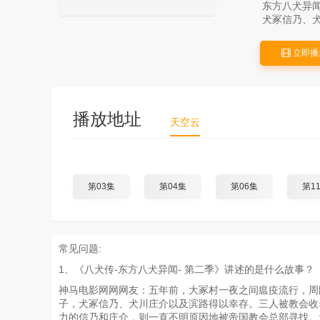
东方八犬异闻
犬冢信乃、
立即播
播放地址
天空云
第03集
第04集
第06集
第1
常见问题:
1、《八犬传-东方八犬异闻- 第二季》讲述的是什么故事？
神马电影网网网友：五年前，大冢村一夜之间瘟疫流行，周
子，犬冢信乃、犬川庄介以及滨路得以幸存。三人被教会收
力的信乃和庄介，则一直不明原因地被帝国教会总部寻找。