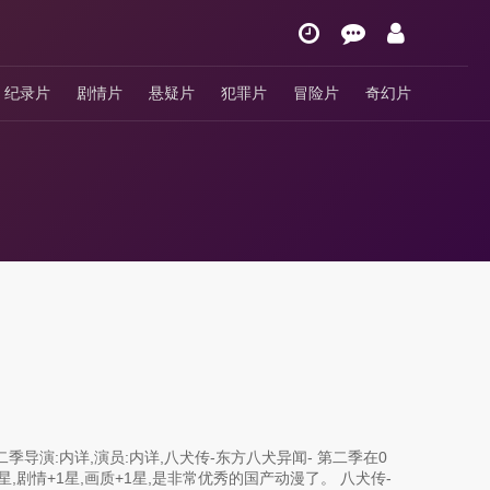
纪录片
剧情片
悬疑片
犯罪片
冒险片
奇幻片
季导演:内详,演员:内详,八犬传-东方八犬异闻- 第二季在0
1星,剧情+1星,画质+1星,是非常优秀的国产动漫了。 八犬传-