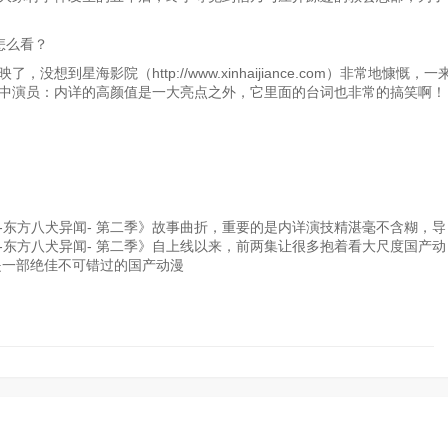
怎么看？
到星海影院（http://www.xinhaijiance.com）非常地慷慨，一
中演员：内详的高颜值是一大亮点之外，它里面的台词也非常的搞笑啊！
传-东方八犬异闻- 第二季》故事曲折，重要的是内详演技精湛毫不含糊，导
东方八犬异闻- 第二季》自上线以来，前两集让很多抱着看大尺度国产动
》是一部绝佳不可错过的国产动漫