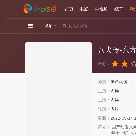
首页
电影
电视剧
综艺
动
视频
八犬传-东
评分：
分类：
国产动漫
主演：
内详
主演：
内详
导演：
内详
更新：
2022-09-14 
简介：
国产动漫八犬
年于上映,八犬