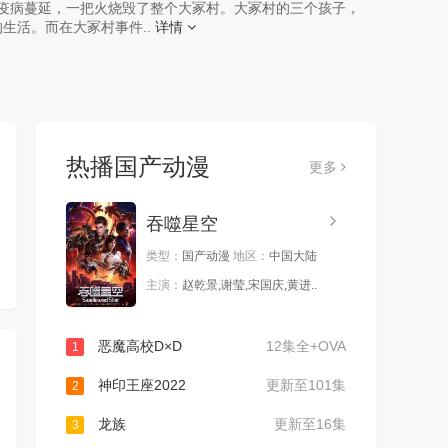
防止疫病蔓延，一把火烧毁了整个大冢村。大冢村的三个孩子，
生活。而在大冢村事件..
详情
热播国产动漫
更多
吞噬星空
类型：
国产动漫
地区：
中国大陆
主演：
赵乾景,谢莹,宋国庆,黄进..
恶魔高校D×D
12集全+OVA
1
神印王座2022
更新至101集
2
龙族
更新至16集
3