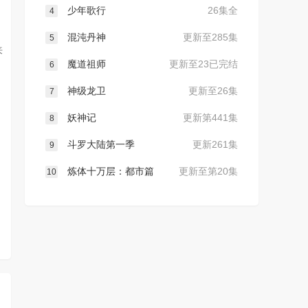
少年歌行
26集全
4
混沌丹神
更新至285集
5
来
魔道祖师
更新至23已完结
6
神级龙卫
更新至26集
7
妖神记
更新第441集
8
斗罗大陆第一季
更新261集
9
炼体十万层：都市篇
更新至第20集
10