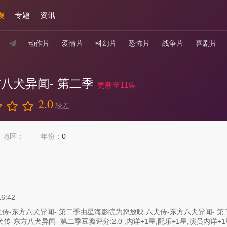
漫
专题
资讯
动作片
爱情片
科幻片
恐怖片
战争片
喜剧片
方八犬异闻- 第二季
更新至11集
2.0
较差
地区：
年份：
0
16:42
传-东方八犬异闻- 第二季由星海影院为您放映,八犬传-东方八犬异闻- 第二
传-东方八犬异闻- 第二季豆瓣评分:2.0 ,内详+1星,配乐+1星,演员内详+