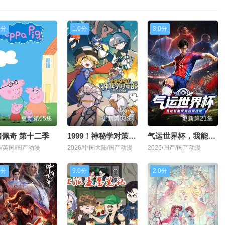
0分
1.0分
3.0分
更新第05集
更新第03集
更新第21集
猪佩奇 第十二季
1999！神秘学对策部中配版
气运世界杯，我能复制所有球星技能
26/英国/国产动漫
2026/中国大陆/国产动漫
2026/国产/国产动漫
0分
9.0分
2.0分