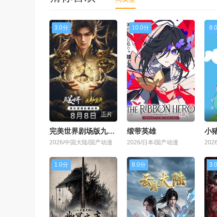
3.0分
10.0分
8.
正片
正片
​完美世界剧场版九劫焚天​
缎带英雄
小
2026/中国大陆/国产动漫
2026/日本/国产动漫
20
1.0分
8.0分
3.