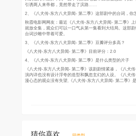
引诱两人来帝都，竟然带走了滨路……
2、《八犬传-东方八犬异闻- 第二季》这部剧中的台词，你
秋霞电影网网友：最近《八犬传-东方八犬异闻- 第二季》上映了，没想
就放全集，观众们可以一口气从第一集看到大结局。这部剧
台词沙雕中带着可爱。
3、《八犬传-东方八犬异闻- 第二季》豆瓣评分多高？
《八犬传-东方八犬异闻- 第二季》目前评分：2.0
4、《八犬传-东方八犬异闻- 第二季》是什么类型的片子
《八犬传-东方八犬异闻- 第二季》该剧剧情紧凑，《八犬
演内详也没有设计浮夸的造型和飘忽玄幻的人设。《八犬传-
漫心态的观众没有失望,《八犬传-东方八犬异闻- 第二季
猜你喜欢
同类型