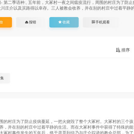
- 第二季语种:, 五年前，大冢村一夜之间瘟疫流行，周围的村庄为了
犬川庄介以及滨路得以幸存。三人被教会收养，并在别的村庄中过着平静的
放
报错
收藏
手机观看
排序
1集
围的村庄为了防止疫病蔓延，一把火烧毁了整个大冢村。大冢村的三个孩
养，并在别的村庄中过着平静的生活。而在大冢村事件中获得了特殊的能
大冢村事件发生的五年后，终于寻觅到信乃与庄介踪迹的教会总部，为了